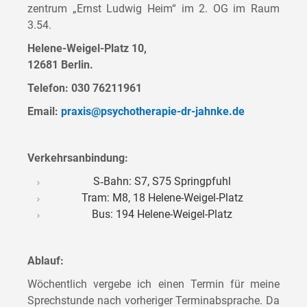
zen­trum „Ernst Lud­wig Heim“ im 2. OG im Raum
3.54.
Hele­ne-Weigel-Platz 10,
12681 Berlin.
Tele­fon: 030 76211961
Email:
praxis@psychotherapie-dr-jahnke.de
Ver­kehrs­an­bin­dung:
S‑Bahn: S7, S75 Springpfuhl
Tram: M8, 18 Helene-Weigel-Platz
Bus: 194 Helene-Weigel-Platz
Ablauf:
Wöchent­lich ver­ge­be ich einen Ter­min für mei­ne
Sprech­stun­de nach vor­he­ri­ger Ter­min­ab­spra­che. Da