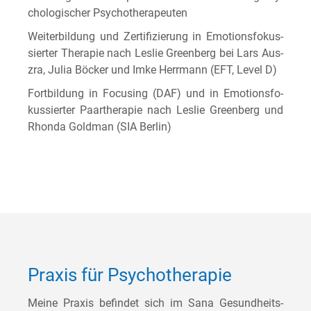
cho­lo­gi­scher Psychotherapeuten
Wei­ter­bil­dung und Zer­ti­fi­zie­rung in Emo­ti­ons­fo­kus­
sier­ter The­ra­pie nach Les­lie Green­berg bei Lars Aus­
z­ra, Julia Böcker und Imke Herr­mann (EFT, Level D)
Fort­bil­dung in Focu­sing (DAF) und in Emo­ti­ons­fo­
kus­sier­ter Paar­the­ra­pie nach Les­lie Green­berg und
Rhon­da Gold­man (SIA Berlin)
Praxis für Psychotherapie
Mei­ne Pra­xis befin­det sich im Sana Gesund­heits­