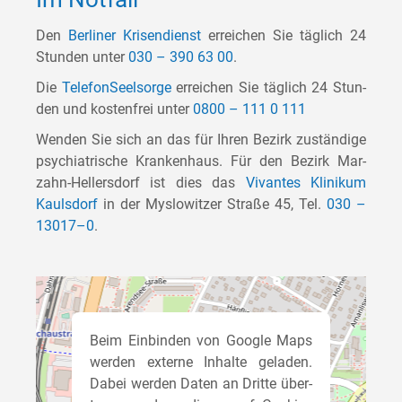
Den
Ber­li­ner Kri­sen­dienst
errei­chen Sie täg­lich 24
Stun­den unter
030 – 390 63 00
.
Die
Tele­fon­Seel­sor­ge
errei­chen Sie täg­lich 24 Stun­
den und kos­ten­frei unter
0800 – 111 0 111
Wen­den Sie sich an das für Ihren Bezirk zustän­di­ge
psych­ia­tri­sche Kran­ken­haus. Für den Bezirk Mar­
zahn-Hel­lers­dorf ist dies das
Vivan­tes Kli­ni­kum
Kauls­dorf
in der Mys­lo­wit­zer Stra­ße 45, Tel.
030 –
13017–0
.
Beim Ein­bin­den von Goog­le Maps
wer­den exter­ne Inhal­te gela­den.
Dabei wer­den Daten an Drit­te über­