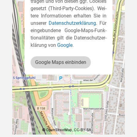
tra­gen und von die­sen ggf. Coo­kies
gesetzt (Third-Par­ty-Coo­kies). Wei­
te­re Infor­ma­tio­nen erhal­ten Sie in
unse­rer
Daten­schutz­er­klä­rung
. Für
ein­ge­bun­de­ne Goog­le-Maps-Funk­
tio­na­li­tä­ten gilt die Daten­schutz­er­
klä­rung von
Goog­le
.