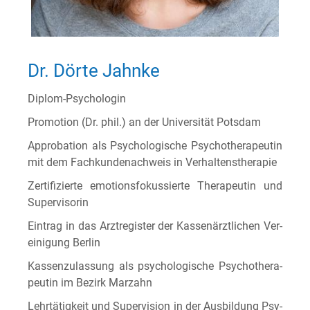
Dr. Dörte Jahnke
Diplom-Psy­cho­lo­gin
Pro­mo­ti­on (Dr. phil.) an der Uni­ver­si­tät Potsdam
Appro­ba­ti­on als Psy­cho­lo­gi­sche Psy­cho­the­ra­peu­tin
mit dem Fach­kun­de­nach­weis in Verhaltenstherapie
Zer­ti­fi­zier­te emo­ti­ons­fo­kus­sier­te The­ra­peu­tin und
Supervisorin
Ein­trag in das Arzt­re­gis­ter der Kas­sen­ärzt­li­chen Ver­
ei­ni­gung Berlin
Kas­sen­zu­las­sung als psy­cho­lo­gi­sche Psy­cho­the­ra­
peu­tin im Bezirk Marzahn
Lehr­tä­tig­keit und Super­vi­si­on in der Aus­bil­dung Psy­