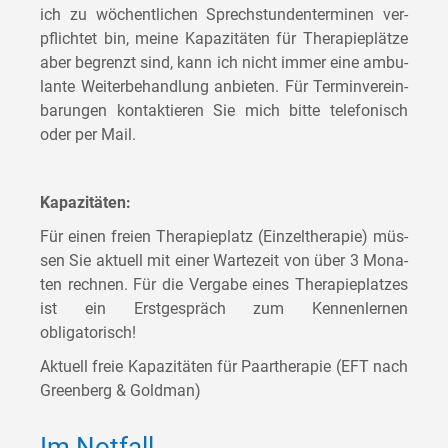
ich zu wöchent­li­chen Sprech­stun­den­ter­mi­nen ver­
pflich­tet bin, mei­ne Kapa­zi­tä­ten für The­ra­pie­plät­ze
aber begrenzt sind, kann ich nicht immer eine ambu­
lan­te Wei­ter­be­hand­lung anbie­ten. Für Ter­min­ver­ein­
ba­run­gen kon­tak­tie­ren Sie mich bit­te tele­fo­nisch
oder per Mail.
Kapa­zi­tä­ten:
Für einen frei­en The­ra­pie­platz (Ein­zel­the­ra­pie) müs­
sen Sie aktu­ell mit einer War­te­zeit von über 3 Mona­
ten rech­nen. Für die Ver­ga­be eines The­ra­pie­plat­zes
ist ein Erst­ge­spräch zum Ken­nen­ler­nen
obligatorisch!
Aktu­ell freie Kapa­zi­tä­ten für Paar­the­ra­pie (EFT nach
Green­berg & Goldman)
Im Notfall